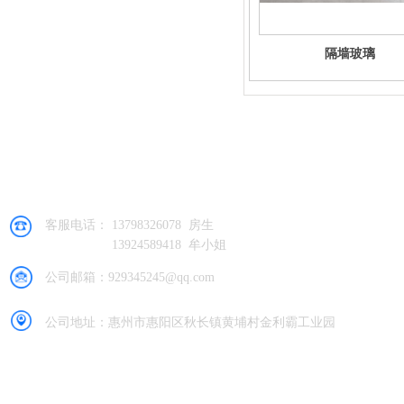
隔墙玻璃
惠州市精玻福源玻璃加工厂
客服电话： 13798326078 房生
13924589418 牟小姐
公司邮箱：929345245@qq.com
公司地址：惠州市惠阳区秋长镇黄埔村金利霸工业园